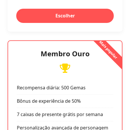
Escolher
Mais popular
Membro Ouro
Recompensa diária: 500 Gemas
Bônus de experiência de 50%
7 caixas de presente grátis por semana
Personalização avançada de personagem