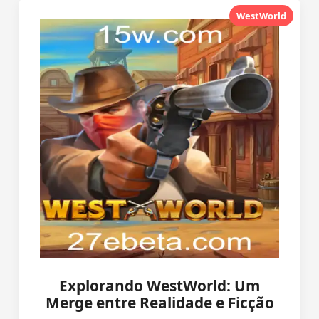
WestWorld
Explorando WestWorld: Um
Merge entre Realidade e Ficção