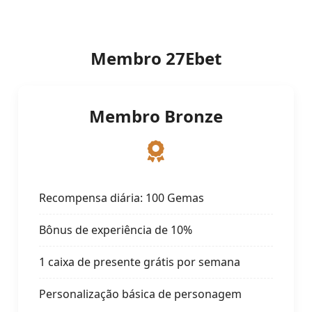
Membro 27Ebet
Membro Bronze
Recompensa diária: 100 Gemas
Bônus de experiência de 10%
1 caixa de presente grátis por semana
Personalização básica de personagem