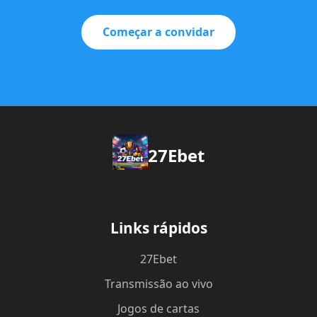
Começar a convidar
27Ebet
Links rápidos
27Ebet
Transmissão ao vivo
Jogos de cartas