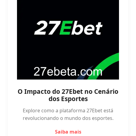
O Impacto do 27Ebet no Cenário
dos Esportes
Explore como a plataforma 27Ebet está
revolucionando o mundo dos esportes.
Saiba mais