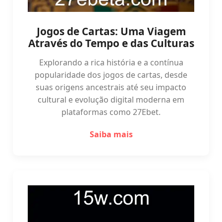
Jogos de Cartas: Uma Viagem
Através do Tempo e das Culturas
Explorando a rica história e a contínua
popularidade dos jogos de cartas, desde
suas origens ancestrais até seu impacto
cultural e evolução digital moderna em
plataformas como 27Ebet.
Saiba mais