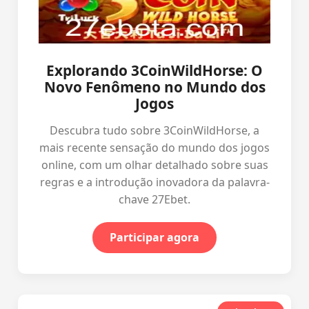
Explorando 3CoinWildHorse: O
Novo Fenômeno no Mundo dos
Jogos
Descubra tudo sobre 3CoinWildHorse, a
mais recente sensação do mundo dos jogos
online, com um olhar detalhado sobre suas
regras e a introdução inovadora da palavra-
chave 27Ebet.
Participar agora