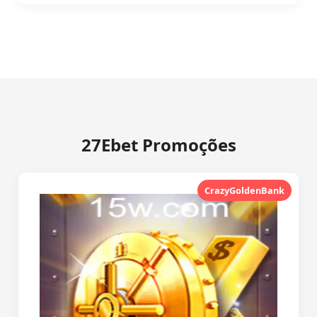
27Ebet Promoções
CrazyGoldenBank