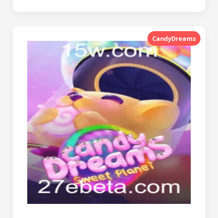
CandyDreams