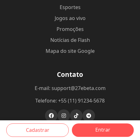
Esportes
Jogos ao vivo
Promoções
Notícias de Flash
Mapa do site Google
Contato
E-mail:
support@27ebeta.com
Telefone: +55 (11) 91234-5678
Entrar
Cadastrar