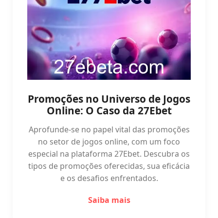
Promoções no Universo de Jogos
Online: O Caso da 27Ebet
Aprofunde-se no papel vital das promoções
no setor de jogos online, com um foco
especial na plataforma 27Ebet. Descubra os
tipos de promoções oferecidas, sua eficácia
e os desafios enfrentados.
Saiba mais