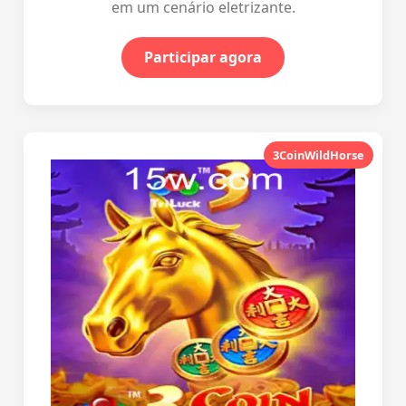
em um cenário eletrizante.
Participar agora
3CoinWildHorse