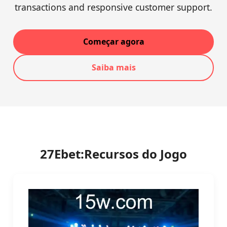
transactions and responsive customer support.
Começar agora
Saiba mais
27Ebet:Recursos do Jogo