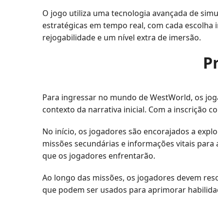
O jogo utiliza uma tecnologia avançada de sim
estratégicas em tempo real, com cada escolha 
rejogabilidade e um nível extra de imersão.
P
Para ingressar no mundo de WestWorld, os jogad
contexto da narrativa inicial. Com a inscrição 
No início, os jogadores são encorajados a exp
missões secundárias e informações vitais para
que os jogadores enfrentarão.
Ao longo das missões, os jogadores devem res
que podem ser usados para aprimorar habilida