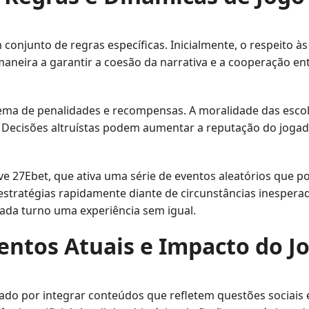
onjunto de regras específicas. Inicialmente, o respeito à
aneira a garantir a coesão da narrativa e a cooperação en
tema de penalidades e recompensas. A moralidade das escol
o. Decisões altruístas podem aumentar a reputação do joga
e 27Ebet, que ativa uma série de eventos aleatórios que p
estratégias rapidamente diante de circunstâncias inespera
cada turno uma experiência sem igual.
entos Atuais e Impacto do J
do por integrar conteúdos que refletem questões sociais e