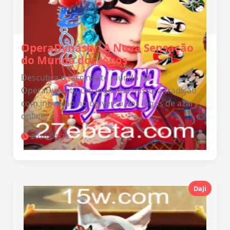
OperaDynasty: A Nova Sensação
do Mundo dos Jogos
Descubra o fascinante mundo de
OperaDynasty, um jogo que mistura tradição
com inovação no universo dos jogos de azar
online.
2026-04-20
DaJi