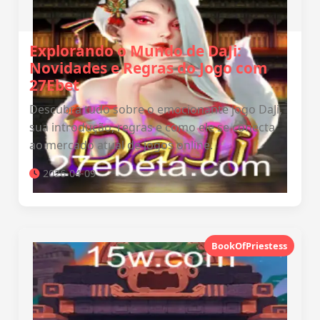
Explorando o Mundo de DaJi:
Novidades e Regras do Jogo com
27Ebet
Descubra tudo sobre o emocionante jogo DaJi,
sua introdução, regras e como ele se conecta
ao mercado atual de jogos online.
2026-04-09
BookOfPriestess