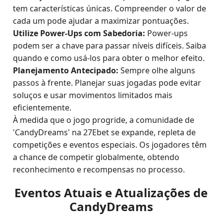
tem características únicas. Compreender o valor de
cada um pode ajudar a maximizar pontuações.
Utilize Power-Ups com Sabedoria:
Power-ups
podem ser a chave para passar níveis difíceis. Saiba
quando e como usá-los para obter o melhor efeito.
Planejamento Antecipado:
Sempre olhe alguns
passos à frente. Planejar suas jogadas pode evitar
soluços e usar movimentos limitados mais
eficientemente.
À medida que o jogo progride, a comunidade de
'CandyDreams' na 27Ebet se expande, repleta de
competições e eventos especiais. Os jogadores têm
a chance de competir globalmente, obtendo
reconhecimento e recompensas no processo.
Eventos Atuais e Atualizações de
CandyDreams