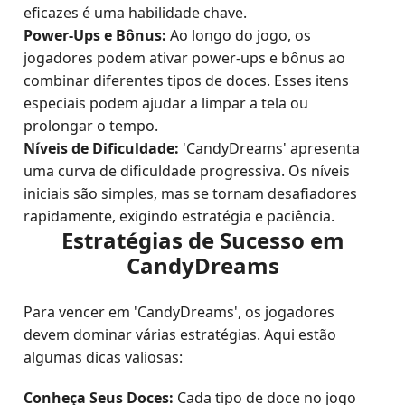
eficazes é uma habilidade chave.
Power-Ups e Bônus:
Ao longo do jogo, os
jogadores podem ativar power-ups e bônus ao
combinar diferentes tipos de doces. Esses itens
especiais podem ajudar a limpar a tela ou
prolongar o tempo.
Níveis de Dificuldade:
'CandyDreams' apresenta
uma curva de dificuldade progressiva. Os níveis
iniciais são simples, mas se tornam desafiadores
rapidamente, exigindo estratégia e paciência.
Estratégias de Sucesso em
CandyDreams
Para vencer em 'CandyDreams', os jogadores
devem dominar várias estratégias. Aqui estão
algumas dicas valiosas:
Conheça Seus Doces:
Cada tipo de doce no jogo