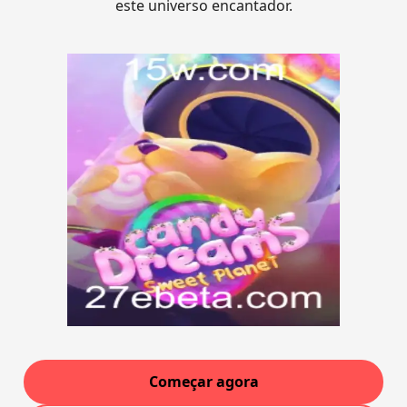
este universo encantador.
Começar agora