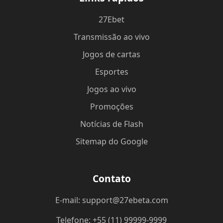
27Ebet
Transmissão ao vivo
Jogos de cartas
Esportes
Jogos ao vivo
Promoções
Notícias de Flash
Sitemap do Google
Contato
E-mail:
support@27ebeta.com
Telefone: +55 (11) 99999-9999