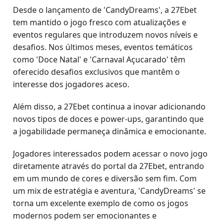
Desde o lançamento de 'CandyDreams', a 27Ebet
tem mantido o jogo fresco com atualizações e
eventos regulares que introduzem novos níveis e
desafios. Nos últimos meses, eventos temáticos
como 'Doce Natal' e 'Carnaval Açucarado' têm
oferecido desafios exclusivos que mantêm o
interesse dos jogadores aceso.
Além disso, a 27Ebet continua a inovar adicionando
novos tipos de doces e power-ups, garantindo que
a jogabilidade permaneça dinâmica e emocionante.
Jogadores interessados podem acessar o novo jogo
diretamente através do portal da 27Ebet, entrando
em um mundo de cores e diversão sem fim. Com
um mix de estratégia e aventura, 'CandyDreams' se
torna um excelente exemplo de como os jogos
modernos podem ser emocionantes e