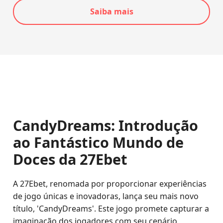
Saiba mais
CandyDreams: Introdução
ao Fantástico Mundo de
Doces da 27Ebet
A 27Ebet, renomada por proporcionar experiências
de jogo únicas e inovadoras, lança seu mais novo
título, 'CandyDreams'. Este jogo promete capturar a
imaginação dos jogadores com seu cenário