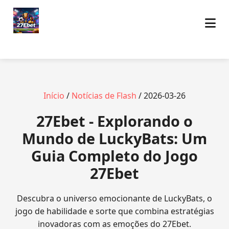
Início
/
Notícias de Flash
/ 2026-03-26
27Ebet - Explorando o
Mundo de LuckyBats: Um
Guia Completo do Jogo
27Ebet
Descubra o universo emocionante de LuckyBats, o
jogo de habilidade e sorte que combina estratégias
inovadoras com as emoções do 27Ebet.