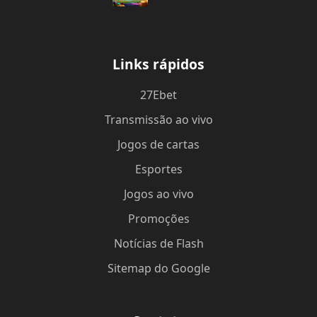
Links rápidos
27Ebet
Transmissão ao vivo
Jogos de cartas
Esportes
Jogos ao vivo
Promoções
Notícias de Flash
Sitemap do Google