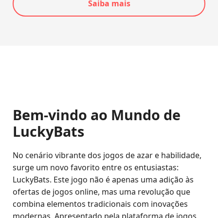
Saiba mais
Bem-vindo ao Mundo de
LuckyBats
No cenário vibrante dos jogos de azar e habilidade,
surge um novo favorito entre os entusiastas:
LuckyBats. Este jogo não é apenas uma adição às
ofertas de jogos online, mas uma revolução que
combina elementos tradicionais com inovações
modernas. Apresentado pela plataforma de jogos