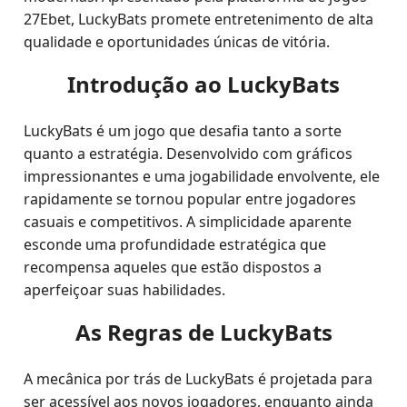
27Ebet, LuckyBats promete entretenimento de alta
qualidade e oportunidades únicas de vitória.
Introdução ao LuckyBats
LuckyBats é um jogo que desafia tanto a sorte
quanto a estratégia. Desenvolvido com gráficos
impressionantes e uma jogabilidade envolvente, ele
rapidamente se tornou popular entre jogadores
casuais e competitivos. A simplicidade aparente
esconde uma profundidade estratégica que
recompensa aqueles que estão dispostos a
aperfeiçoar suas habilidades.
As Regras de LuckyBats
A mecânica por trás de LuckyBats é projetada para
ser acessível aos novos jogadores, enquanto ainda