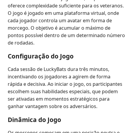
oferece complexidade suficiente para os veteranos.
O jogo é jogado em uma plataforma virtual, onde
cada jogador controla um avatar em forma de
morcego. O objetivo é acumular o máximo de
pontos possível dentro de um determinado número
de rodadas.
Configuração do Jogo
Cada sessão de LuckyBats dura três minutos,
incentivando os jogadores a agirem de forma
rápida e decisiva. Ao iniciar o jogo, os participantes
escolhem suas habilidades especiais, que podem
ser ativadas em momentos estratégicos para
ganhar vantagem sobre os adversários.
Dinâmica do Jogo
Os morcegos começam em uma posição neutra e