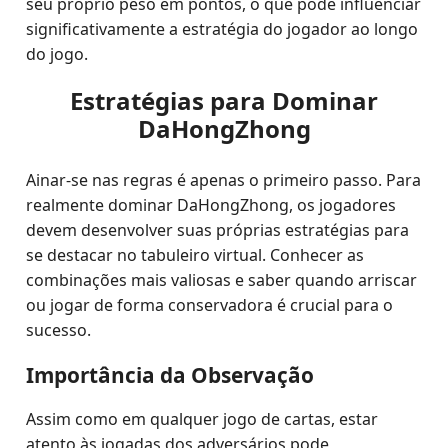
seu próprio peso em pontos, o que pode influenciar
significativamente a estratégia do jogador ao longo
do jogo.
Estratégias para Dominar
DaHongZhong
Ainar-se nas regras é apenas o primeiro passo. Para
realmente dominar DaHongZhong, os jogadores
devem desenvolver suas próprias estratégias para
se destacar no tabuleiro virtual. Conhecer as
combinações mais valiosas e saber quando arriscar
ou jogar de forma conservadora é crucial para o
sucesso.
Importância da Observação
Assim como em qualquer jogo de cartas, estar
atento às jogadas dos adversários pode