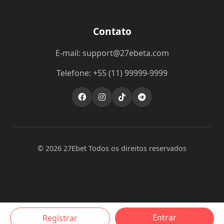
Contato
E-mail:
support@27ebeta.com
Telefone: +55 (11) 99999-9999
© 2026 27Ebet Todos os direitos reservados
Entrar
Registrar