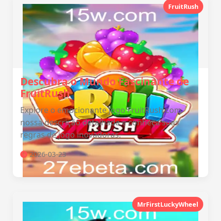
FruitRush
Descubra o Mundo Fascinante de
FruitRush
Explore o emocionante jogo FruitRush com
nossa descrição detalhada e conheça suas
regras de jogo inovadoras.
2026-03-23
MrFirstLuckyWheel