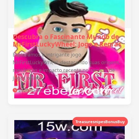
Descubra o Fascinante Mundo de
MrFirstLuckyWheel: Jogo e Regras
Exploramos o intrigante jogo
MrFirstLuckyWheel, destacando suas origens,
mecânicas e impacto recente no cenário de
jogos online.
2026-05-06
TreasuresnipesBonusBuy