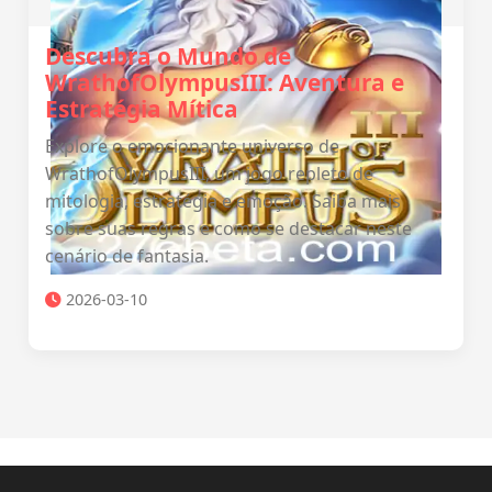
Descubra o Mundo de
WrathofOlympusIII: Aventura e
Estratégia Mítica
Explore o emocionante universo de
WrathofOlympusIII, um jogo repleto de
mitologia, estratégia e emoção. Saiba mais
sobre suas regras e como se destacar neste
cenário de fantasia.
2026-03-10