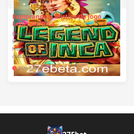
Explorando a Mística do Jogo
LegendofInca
Descubra as maravilhas e desafios do
LegendofInca, um jogo cativante que mistura
história e estratégia ambientado nas
civilizações antigas.
2026-03-20