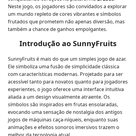
Neste jogo, os jogadores são convidados a explorar
um mundo repleto de cores vibrantes e símbolos
frutados que prometem não apenas diversão, mas
também a chance de ganhos empolgantes.
Introdução ao SunnyFruits
SunnyFruits é mais do que um simples jogo de azar.
Ele simboliza uma fusão de simplicidade clássica
com características modernas. Projetado para ser
acessível tanto para novatos quanto para jogadores
experientes, o jogo oferece uma interface intuitiva
aliada a um design visualmente atraente. Os
símbolos são inspirados em frutas ensolaradas,
evocando uma sensação de nostalgia dos antigos
jogos de máquinas caça-níqueis, enquanto suas
animações e efeitos sonoros imersivos trazem o
melhor da tecnologia atual.