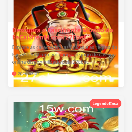
Descubra o Fascinante Mundo do
FaCaiShenM com 27Ebet
Explore as características únicas e as regras do
FaCaiShenM, um emocionante jogo de cassino
online disponibilizado pela 27Ebet.
2026-03-07
LegendofInca