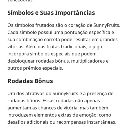
Símbolos e Suas Importâncias
Os símbolos frutados são o coração de SunnyFruits.
Cada símbolo possui uma pontuação específica e
sua combinação correta pode resultar em grandes
vitórias. Além das frutas tradicionais, o jogo
incorpora símbolos especiais que podem
desbloquear rodadas bônus, multiplicadores e
outros prêmios especiais.
Rodadas Bônus
Um dos atrativos do SunnyFruits é a presença de
rodadas bônus. Essas rodadas não apenas
aumentam as chances de vitória, mas também
introduzem elementos extras de emoção, como
desafios adicionais ou recompensas instantâneas.