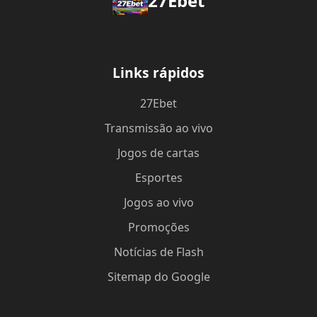
27Ebet
Links rápidos
27Ebet
Transmissão ao vivo
Jogos de cartas
Esportes
Jogos ao vivo
Promoções
Notícias de Flash
Sitemap do Google