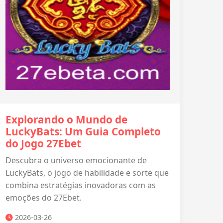
Explorando o Mundo de
LuckyBats: Um Guia Completo
do Jogo 27Ebet
Descubra o universo emocionante de
LuckyBats, o jogo de habilidade e sorte que
combina estratégias inovadoras com as
emoções do 27Ebet.
2026-03-26