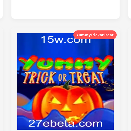
YummyTrickorTreat