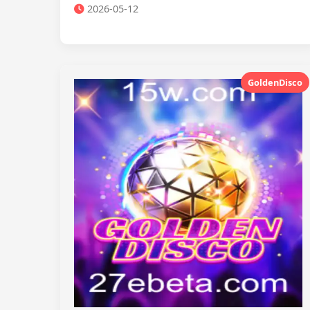
2026-05-12
GoldenDisco