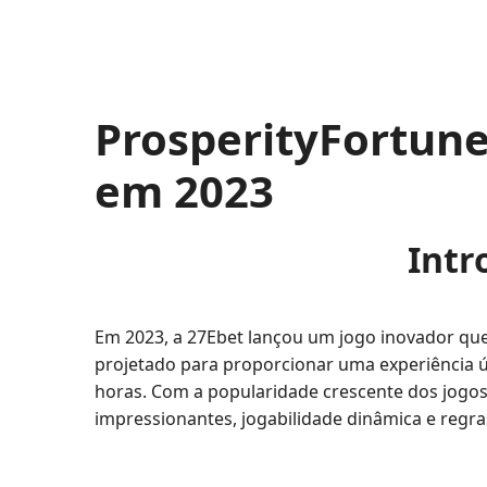
ProsperityFortune
em 2023
Intr
Em 2023, a 27Ebet lançou um jogo inovador qu
projetado para proporcionar uma experiência ú
horas. Com a popularidade crescente dos jogo
impressionantes, jogabilidade dinâmica e regra