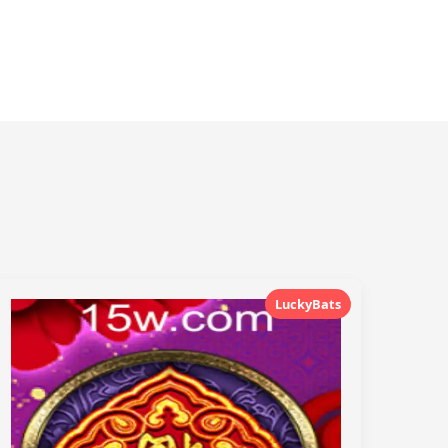
LuckyBats