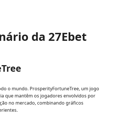
nário da 27Ebet
eTree
odo o mundo. ProsperityFortuneTree, um jogo
gia que mantêm os jogadores envolvidos por
vação no mercado, combinando gráficos
rientes.