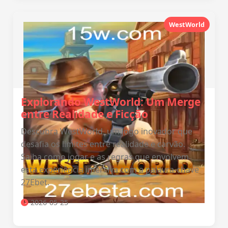
WestWorld
Explorando WestWorld: Um Merge
entre Realidade e Ficção
Descubra WestWorld, um jogo inovador que
desafia os limites entre realidade e carvão.
Saiba como jogar e as regras que envolvem
esta experiência imersiva com a palavra-chave
27Ebet.
2026-05-25