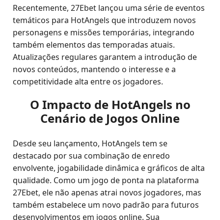
Recentemente, 27Ebet lançou uma série de eventos
temáticos para HotAngels que introduzem novos
personagens e missões temporárias, integrando
também elementos das temporadas atuais.
Atualizações regulares garantem a introdução de
novos conteúdos, mantendo o interesse e a
competitividade alta entre os jogadores.
O Impacto de HotAngels no
Cenário de Jogos Online
Desde seu lançamento, HotAngels tem se
destacado por sua combinação de enredo
envolvente, jogabilidade dinâmica e gráficos de alta
qualidade. Como um jogo de ponta na plataforma
27Ebet, ele não apenas atrai novos jogadores, mas
também estabelece um novo padrão para futuros
desenvolvimentos em jogos online. Sua