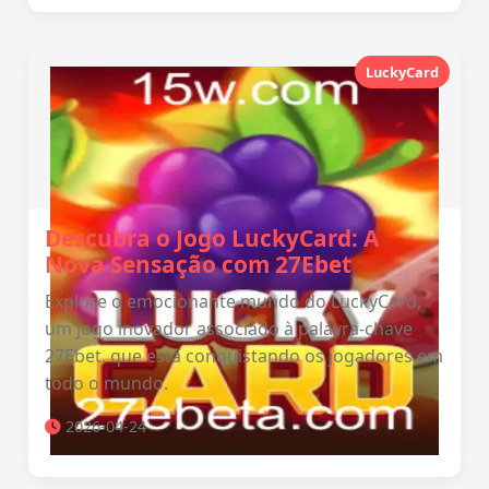
LuckyCard
Descubra o Jogo LuckyCard: A
Nova Sensação com 27Ebet
Explore o emocionante mundo do LuckyCard,
um jogo inovador associado à palavra-chave
27Ebet, que está conquistando os jogadores em
todo o mundo.
2026-04-24