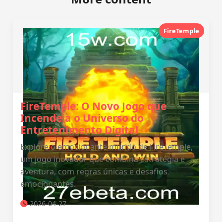
FireTemple
FireTemple: O Novo Jogo que
Incendeia o Universo do
Entretenimento Digital
Explore o emocionante mundo de FireTemple,
um jogo inovador que combina estratégia e
aventura, com regras únicas e desafios
emocionantes.
2026-04-27