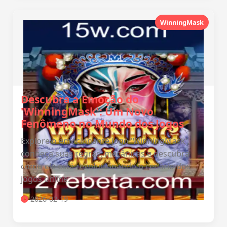
WinningMask
Descubra a Emoção do
'WinningMask': Um Novo
Fenômeno no Mundo dos Jogos
Explore o emocionante jogo 'WinningMask',
conheça suas regras, mecânicas e descubra
como ele está revolucionando o cenário dos
jogos online.
2026-02-19