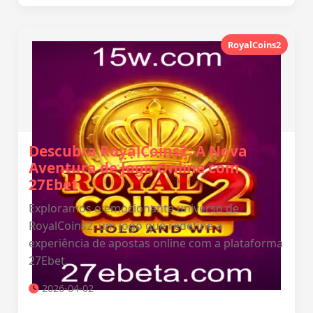
RoyalCoins2
Descubra RoyalCoins2: A Nova
Aventura de Jogo Online com
27Ebet
Exploramos o emocionante universo de
RoyalCoins2, um jogo que redefine a
experiência de apostas online com a plataforma
27Ebet.
2026-04-02