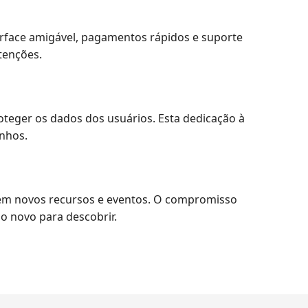
erface amigável, pagamentos rápidos e suporte
tenções.
oteger os dados dos usuários. Esta dedicação à
nhos.
uzem novos recursos e eventos. O compromisso
o novo para descobrir.