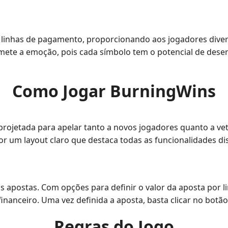
nco linhas de pagamento, proporcionando aos jogadores div
mete a emoção, pois cada símbolo tem o potencial de dese
Como Jogar BurningWins
 projetada para apelar tanto a novos jogadores quanto a ve
r um layout claro que destaca todas as funcionalidades dis
uas apostas. Com opções para definir o valor da aposta por
nanceiro. Uma vez definida a aposta, basta clicar no botão g
Regras do Jogo