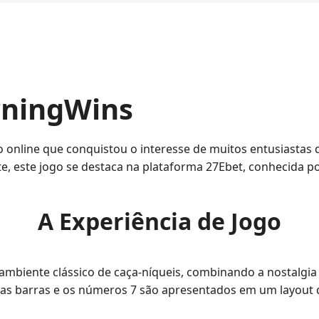
rningWins
 online que conquistou o interesse de muitos entusiastas
te, este jogo se destaca na plataforma 27Ebet, conhecida p
A Experiência de Jogo
mbiente clássico de caça-níqueis, combinando a nostalgia 
as, as barras e os números 7 são apresentados em um layo