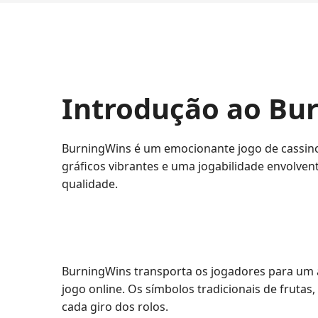
Introdução ao Bu
BurningWins é um emocionante jogo de cassino
gráficos vibrantes e uma jogabilidade envolven
qualidade.
BurningWins transporta os jogadores para um a
jogo online. Os símbolos tradicionais de frut
cada giro dos rolos.