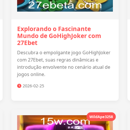
Explorando o Fascinante
Mundo de GoHighJoker com
27Ebet
Descubra o empolgante jogo GoHighJoker
com 27Ebet, suas regras dinâmicas e
introdução envolvente no cenário atual de
jogos online.
2026-02-25
WildApe3258