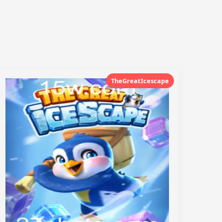
TheGreatIcescape