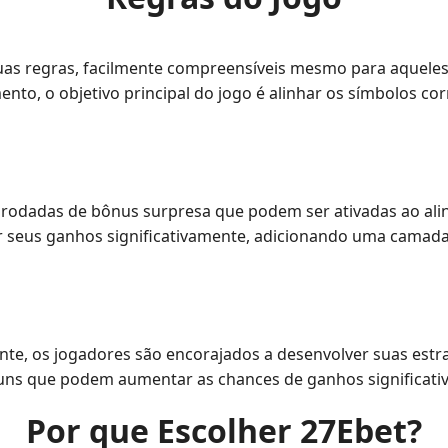
suas regras, facilmente compreensíveis mesmo para aqueles
ento, o objetivo principal do jogo é alinhar os símbolos c
 rodadas de bônus surpresa que podem ser ativadas ao alin
r seus ganhos significativamente, adicionando uma camada
, os jogadores são encorajados a desenvolver suas estraté
uns que podem aumentar as chances de ganhos significativ
Por que Escolher 27Ebet?