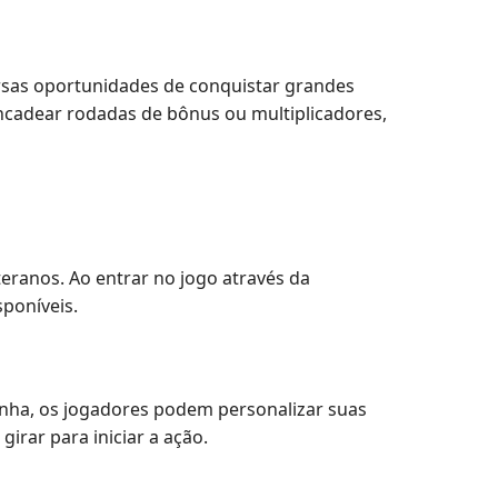
ersas oportunidades de conquistar grandes
ncadear rodadas de bônus ou multiplicadores,
teranos. Ao entrar no jogo através da
poníveis.
 linha, os jogadores podem personalizar suas
irar para iniciar a ação.