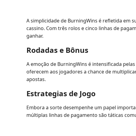
A simplicidade de BurningWins é refletida em 
cassino. Com três rolos e cinco linhas de pagam
ganhar.
Rodadas e Bônus
A emoção de BurningWins é intensificada pelas
oferecem aos jogadores a chance de multiplica
apostas.
Estrategias de Jogo
Embora a sorte desempenhe um papel importante
múltiplas linhas de pagamento são táticas com